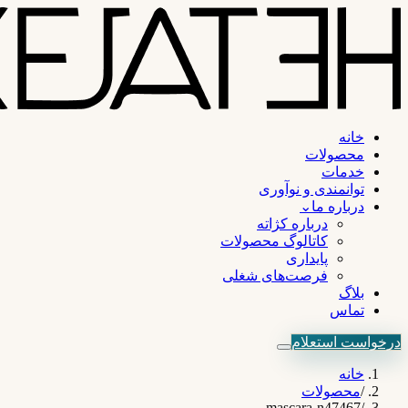
خانه
محصولات
خدمات
توانمندی و نوآوری
درباره ما
⌄
درباره کژاته
کاتالوگ محصولات
پایداری
فرصت‌های شغلی
بلاگ
تماس
درخواست استعلام
خانه
/
محصولات
mascara-n47467
/